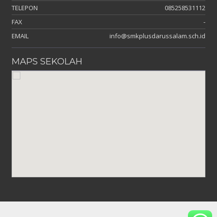
TELEPON
085258531112
FAX
-
EMAIL
info@smkplusdarussalam.sch.id
MAPS SEKOLAH