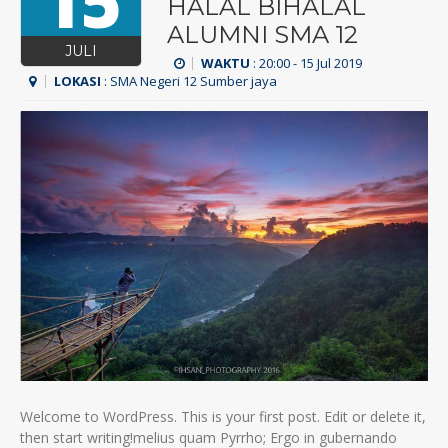
15
HALAL BIHALAL
ALUMNI SMA 12
JULI
WAKTU
: 20:00 - 15 Jul 2019
LOKASI
: SMA Negeri 12 Sumber jaya
Welcome to WordPress. This is your first post. Edit or delete it,
then start writing!melius quam Pyrrho; Ergo in gubernando