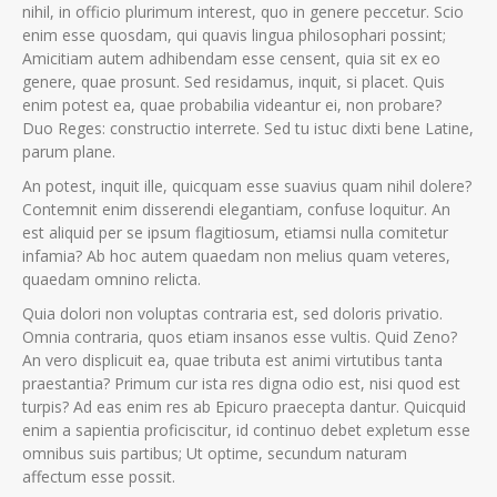
nihil, in officio plurimum interest, quo in genere peccetur. Scio
enim esse quosdam, qui quavis lingua philosophari possint;
Amicitiam autem adhibendam esse censent, quia sit ex eo
genere, quae prosunt. Sed residamus, inquit, si placet. Quis
enim potest ea, quae probabilia videantur ei, non probare?
Duo Reges: constructio interrete. Sed tu istuc dixti bene Latine,
parum plane.
An potest, inquit ille, quicquam esse suavius quam nihil dolere?
Contemnit enim disserendi elegantiam, confuse loquitur. An
est aliquid per se ipsum flagitiosum, etiamsi nulla comitetur
infamia? Ab hoc autem quaedam non melius quam veteres,
quaedam omnino relicta.
Quia dolori non voluptas contraria est, sed doloris privatio.
Omnia contraria, quos etiam insanos esse vultis. Quid Zeno?
An vero displicuit ea, quae tributa est animi virtutibus tanta
praestantia? Primum cur ista res digna odio est, nisi quod est
turpis? Ad eas enim res ab Epicuro praecepta dantur. Quicquid
enim a sapientia proficiscitur, id continuo debet expletum esse
omnibus suis partibus; Ut optime, secundum naturam
affectum esse possit.