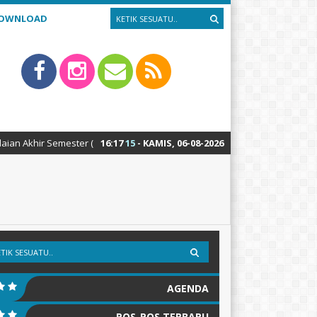
OWNLOAD
emester (PAS) Ganjil akan dilaksanakan mulai tanggal 2 s/d 8 Desember 
16
:
17
16
- KAMIS, 06-08-2026
AGENDA
POS-POS TERBARU