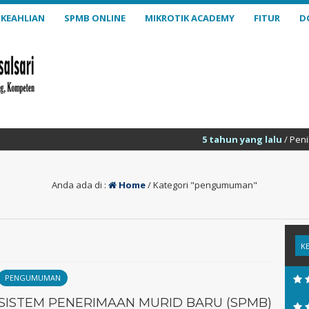
 KEAHLIAN
SPMB ONLINE
MIKROTIK ACADEMY
FITUR
D
5 tahun yang lalu
/ Penilaian Akhir S
Anda ada di :
Home
/
Kategori "pengumuman"
PENGUMUMAN
SISTEM PENERIMAAN MURID BARU (SPMB)