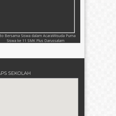
to Bersama Siswa dalam AcaraWisuda Purna
Siswa ke 11 SMK Plus Darussalam
PS SEKOLAH