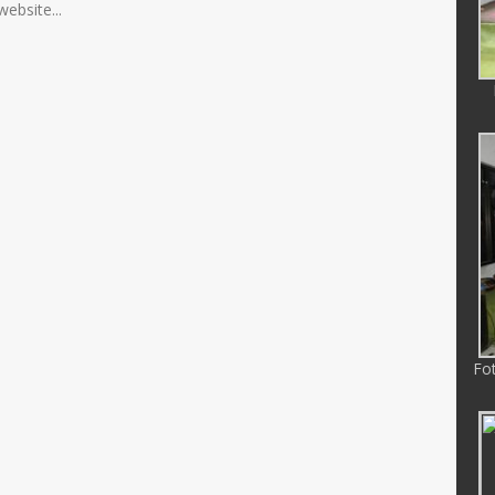
website...
Fo