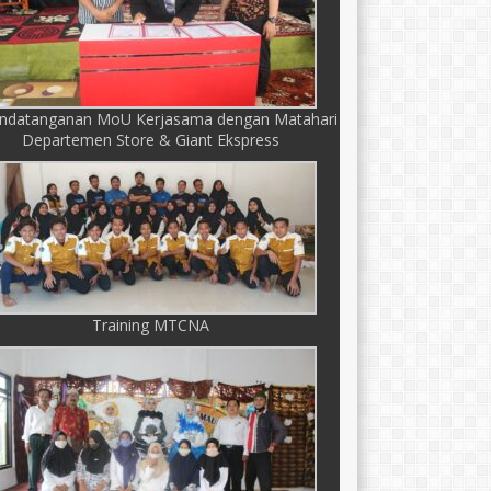
ndatanganan MoU Kerjasama dengan Matahari
Departemen Store & Giant Ekspress
Training MTCNA