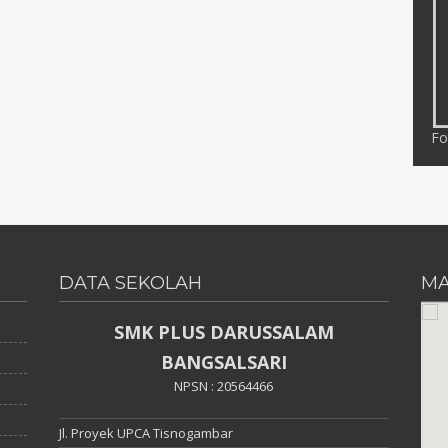
Fo
DATA SEKOLAH
MA
SMK PLUS DARUSSALAM
BANGSALSARI
NPSN : 20564466
Jl. Proyek UPCA Tisnogambar