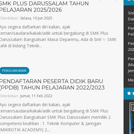
SMK PLUS DARUSSALAM TAHUN
PELAJARAN 2025/2026
Sis
Diterbitkan :
Selasa, 10 Jun 2025
Dar
Ayo segera daftarkan diri kalian, ajak
Pen
teman/saudara/kakak/adik untuk bergabung di SMK Plus
Pel
Darussalam Bangsalsari Masa Depanmu, Ada di Sini! ✨ SMK
Pen
i di bidang Teknik...
202
Pe
(Ma
Jem
PENGUMUMAN
Me
PENDAFTARAN PESERTA DIDIK BARU
(PPDB) TAHUN PELAJARAN 2022/2023
Diterbitkan :
Jumat, 11 Feb 2022
Ayo segera daftarkan diri kalian, ajak
teman/saudara/kakak/adik untuk bergabung di SMK Plus
Darussalam Bangsalsari SMK Plus Darussalam memiliki 2
kompetensi keahlian : 1. Teknik Komputer & Jaringan
(MIKROTIK ACADEMY) 2....