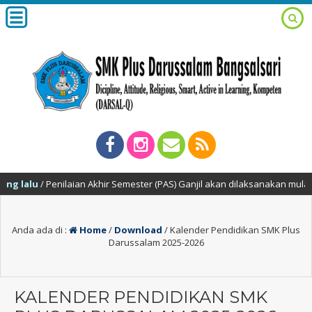
lalu
/ Penilaian Akhir Semester (PAS) Ganjil akan dilaksanakan mulai tan
Anda ada di :
Home
/
Download
/
Kalender Pendidikan SMK Plus
Darussalam 2025-2026
KALENDER PENDIDIKAN SMK