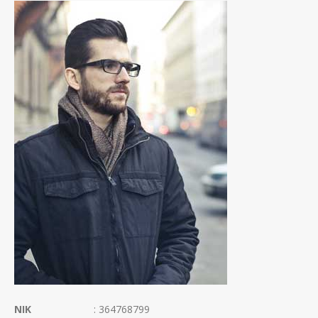
NIK
: 364768799