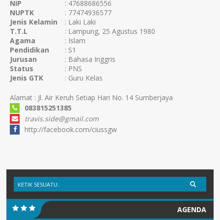
NIP
: 47688686556
NUPTK
: 77474936577
Jenis Kelamin
: Laki Laki
T.T.L
: Lampung, 25 Agustus 1980
Agama
: Islam
Pendidikan
: S1
Jurusan
: Bahasa Inggris
Status
: PNS
Jenis GTK
: Guru Kelas
Alamat : Jl. Air Keruh Setiap Hari No. 14 Sumberjaya
083815251385
travis.side@gmail.com
http://facebook.com/ciussgw
AGENDA