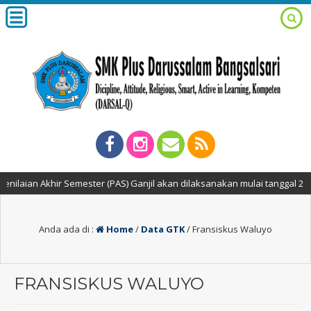
ian Akhir Semester (PAS) Ganjil akan dilaksanakan mulai tanggal 2 s/d 
Anda ada di :
Home
/
Data GTK
/
Fransiskus Waluyo
FRANSISKUS WALUYO