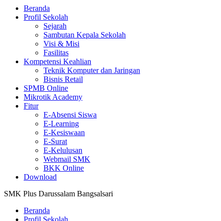
Beranda
Profil Sekolah
Sejarah
Sambutan Kepala Sekolah
Visi & Misi
Fasilitas
Kompetensi Keahlian
Teknik Komputer dan Jaringan
Bisnis Retail
SPMB Online
Mikrotik Academy
Fitur
E-Absensi Siswa
E-Learning
E-Kesiswaan
E-Surat
E-Kelulusan
Webmail SMK
BKK Online
Download
SMK Plus Darussalam Bangsalsari
Beranda
Profil Sekolah