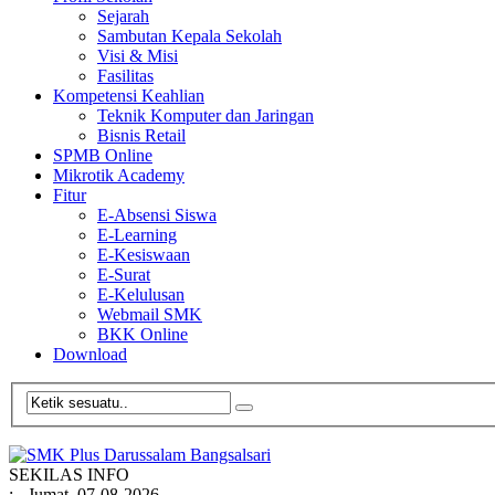
Sejarah
Sambutan Kepala Sekolah
Visi & Misi
Fasilitas
Kompetensi Keahlian
Teknik Komputer dan Jaringan
Bisnis Retail
SPMB Online
Mikrotik Academy
Fitur
E-Absensi Siswa
E-Learning
E-Kesiswaan
E-Surat
E-Kelulusan
Webmail SMK
BKK Online
Download
SEKILAS INFO
:
- Jumat, 07-08-2026