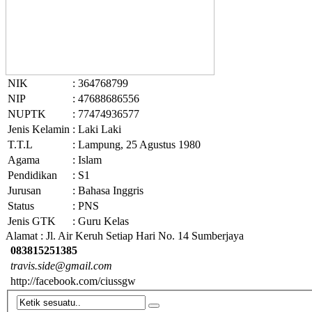
NIK
: 364768799
NIP
: 47688686556
NUPTK
: 77474936577
Jenis Kelamin
: Laki Laki
T.T.L
: Lampung, 25 Agustus 1980
Agama
: Islam
Pendidikan
: S1
Jurusan
: Bahasa Inggris
Status
: PNS
Jenis GTK
: Guru Kelas
Alamat : Jl. Air Keruh Setiap Hari No. 14 Sumberjaya
083815251385
travis.side@gmail.com
http://facebook.com/ciussgw