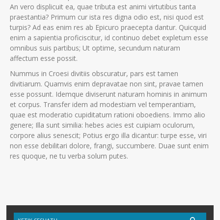
An vero displicuit ea, quae tributa est animi virtutibus tanta
praestantia? Primum cur ista res digna odio est, nisi quod est
turpis? Ad eas enim res ab Epicuro praecepta dantur. Quicquid
enim a sapientia proficiscitur, id continuo debet expletum esse
omnibus suis partibus; Ut optime, secundum naturam
affectum esse possit.
Nummus in Croesi divitiis obscuratur, pars est tamen
divitiarum. Quamvis enim depravatae non sint, pravae tamen
esse possunt. Idemque diviserunt naturam hominis in animum
et corpus. Transfer idem ad modestiam vel temperantiam,
quae est moderatio cupiditatum rationi oboediens. Immo alio
genere; Illa sunt similia: hebes acies est cuipiam oculorum,
corpore alius senescit; Potius ergo illa dicantur: turpe esse, viri
non esse debilitari dolore, frangi, succumbere. Duae sunt enim
res quoque, ne tu verba solum putes.