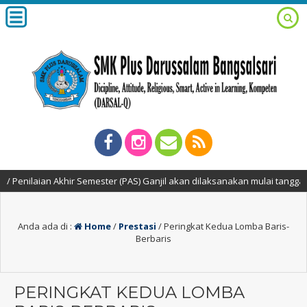
ilaian Akhir Semester (PAS) Ganjil akan dilaksanakan mulai tanggal 2 s/
Anda ada di :
Home
/
Prestasi
/
Peringkat Kedua Lomba Baris-
Berbaris
PERINGKAT KEDUA LOMBA