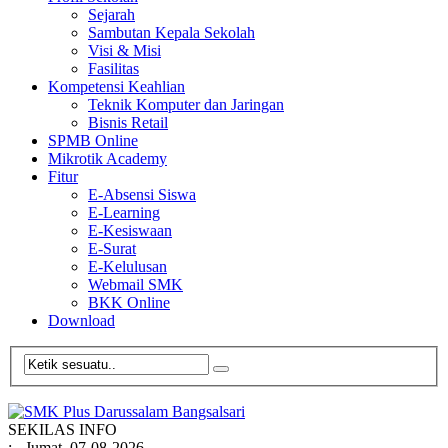
Sejarah
Sambutan Kepala Sekolah
Visi & Misi
Fasilitas
Kompetensi Keahlian
Teknik Komputer dan Jaringan
Bisnis Retail
SPMB Online
Mikrotik Academy
Fitur
E-Absensi Siswa
E-Learning
E-Kesiswaan
E-Surat
E-Kelulusan
Webmail SMK
BKK Online
Download
SEKILAS INFO
:
- Jumat, 07-08-2026