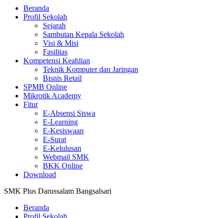
Beranda
Profil Sekolah
Sejarah
Sambutan Kepala Sekolah
Visi & Misi
Fasilitas
Kompetensi Keahlian
Teknik Komputer dan Jaringan
Bisnis Retail
SPMB Online
Mikrotik Academy
Fitur
E-Absensi Siswa
E-Learning
E-Kesiswaan
E-Surat
E-Kelulusan
Webmail SMK
BKK Online
Download
SMK Plus Darussalam Bangsalsari
Beranda
Profil Sekolah