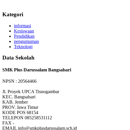
Kategori
informasi
Kesiswaan
Pendidikan
pengumuman
Teknologi
Data Sekolah
SMK Plus Darussalam Bangsalsari
NPSN : 20564466
Jl. Proyek UPCA Tisnogambar
KEC.
Bangsalsari
KAB.
Jember
PROV.
Jawa Timur
KODE POS
68154
TELEPON
085258531112
FAX
-
EMAIL
info@smkplusdarussalam.sch.id