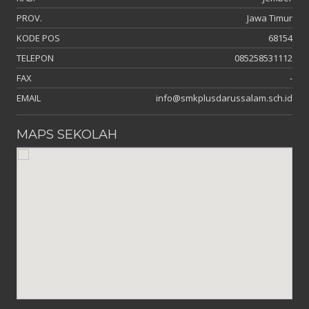
PROV.
Jawa Timur
KODE POS
68154
TELEPON
085258531112
FAX
-
EMAIL
info@smkplusdarussalam.sch.id
MAPS SEKOLAH