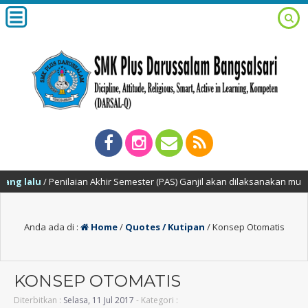
lalu
/ Penilaian Akhir Semester (PAS) Ganjil akan dilaksanakan mulai ta
Anda ada di :
Home
/
Quotes / Kutipan
/
Konsep Otomatis
KONSEP OTOMATIS
Diterbitkan :
Selasa, 11 Jul 2017
- Kategori :