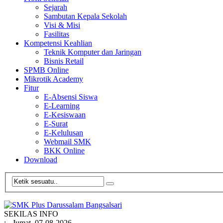
Sejarah
Sambutan Kepala Sekolah
Visi & Misi
Fasilitas
Kompetensi Keahlian
Teknik Komputer dan Jaringan
Bisnis Retail
SPMB Online
Mikrotik Academy
Fitur
E-Absensi Siswa
E-Learning
E-Kesiswaan
E-Surat
E-Kelulusan
Webmail SMK
BKK Online
Download
SEKILAS INFO
:
- Jumat, 07-08-2026