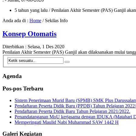
5 tahun yang lalu
/ Penilaian Akhir Semester (PAS) Ganjil aka
Anda ada di :
Home
/
Sekilas Info
Konsep Otomatis
Diterbitkan :
Selasa, 1 Des 2020
Penilaian Akhir Semester (PAS) Ganjil akan dilaksanakan mulai tan
Agenda
Pos-pos Terbaru
Sistem Penerimaan Murid Baru (SPMB) SMK Plus Darussalam
Pendaftaran Peserta Didik Baru (PPDB) Tahun Pelajaran 2022
Pendaftaran Peserta Didik Baru Tahun Pelajaran 2021/2022.
Penandatanganan MoU kerjasama dengan IDUKA (Matahari De
Memperingati Maulid Nabi Muhammad SAW 1442 H
Galeri Kegiatan