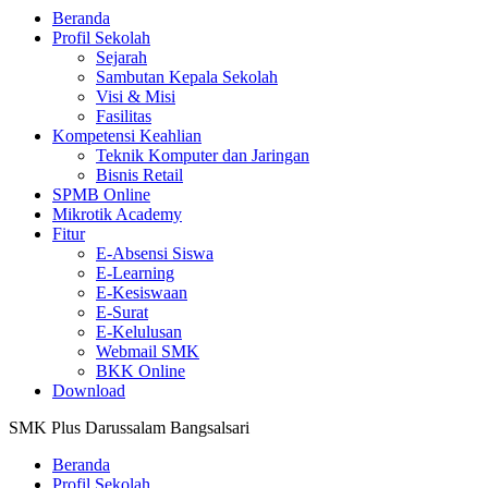
Beranda
Profil Sekolah
Sejarah
Sambutan Kepala Sekolah
Visi & Misi
Fasilitas
Kompetensi Keahlian
Teknik Komputer dan Jaringan
Bisnis Retail
SPMB Online
Mikrotik Academy
Fitur
E-Absensi Siswa
E-Learning
E-Kesiswaan
E-Surat
E-Kelulusan
Webmail SMK
BKK Online
Download
SMK Plus Darussalam Bangsalsari
Beranda
Profil Sekolah