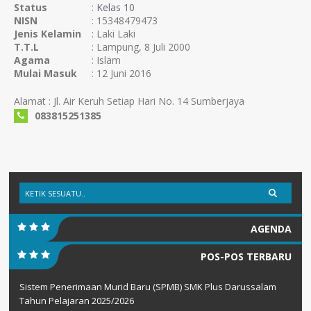
Status
:
Kelas 10
NISN
: 15348479473
Jenis Kelamin
: Laki Laki
T.T.L
: Lampung, 8 Juli 2000
Agama
: Islam
Mulai Masuk
: 12 Juni 2016
Alamat : Jl. Air Keruh Setiap Hari No. 14 Sumberjaya
083815251385
AGENDA
POS-POS TERBARU
Sistem Penerimaan Murid Baru (SPMB) SMK Plus Darussalam
Tahun Pelajaran 2025/2026