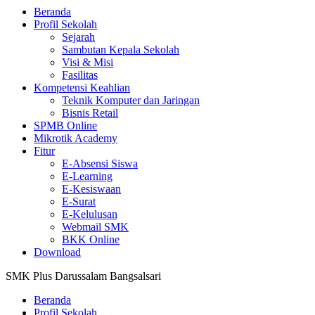
Beranda
Profil Sekolah
Sejarah
Sambutan Kepala Sekolah
Visi & Misi
Fasilitas
Kompetensi Keahlian
Teknik Komputer dan Jaringan
Bisnis Retail
SPMB Online
Mikrotik Academy
Fitur
E-Absensi Siswa
E-Learning
E-Kesiswaan
E-Surat
E-Kelulusan
Webmail SMK
BKK Online
Download
SMK Plus Darussalam Bangsalsari
Beranda
Profil Sekolah