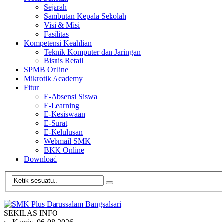
Sejarah
Sambutan Kepala Sekolah
Visi & Misi
Fasilitas
Kompetensi Keahlian
Teknik Komputer dan Jaringan
Bisnis Retail
SPMB Online
Mikrotik Academy
Fitur
E-Absensi Siswa
E-Learning
E-Kesiswaan
E-Surat
E-Kelulusan
Webmail SMK
BKK Online
Download
SEKILAS INFO
:
- Kamis, 06-08-2026