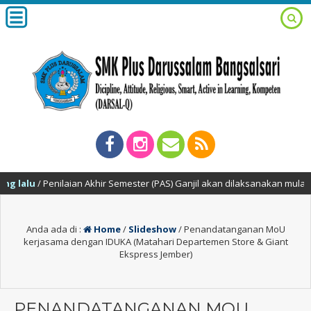
lu
/ Penilaian Akhir Semester (PAS) Ganjil akan dilaksanakan mulai tang
Anda ada di :
Home
/
Slideshow
/
Penandatanganan MoU
kerjasama dengan IDUKA (Matahari Departemen Store & Giant
Ekspress Jember)
PENANDATANGANAN MOU