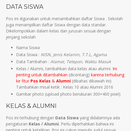
DATA SISWA
Pos ini digunakan untuk menambahkan daftar Siswa . Sekolah
juga menampilkan daftar Siswa dengan data standar.
Dikelompokkan dalam kelas dan jurusan sesuai dengan
jenjang sekolah
Nama Siswa
Data Siswa :
NISN, Jenis Kelamin, T.T.L, Agama
Data Tambahan :
Alamat, Telepon, Waktu Masuk
Kelas / Alumni, tambahkan data kelas atau alumni.
Ini
penting untuk ditambahkan
(dicentang)
karena terhubung
ke fitur
Pos Kelas
&
Alumni
(dibahas dibawah ini)
Tambahkan misal ketik : Kelas 10 atau Alumni 2016
Gambar photo (upload photo berukuran 300×400 pixel)
KELAS & ALUMNI
Pos ini terhubung dengan
Data Siswa
yang didalamnya ada
pengaturan
Kelas / Alumni
. Perlu diperhatikan bahwa ini
penting untuk ketelitian. Pos ini cukup menulis judul sesuai