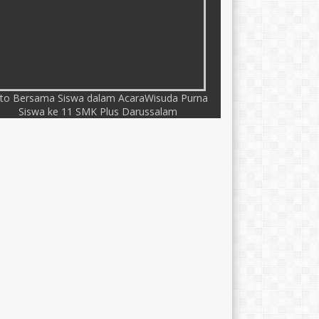
to Bersama Siswa dalam AcaraWisuda Purna
Siswa ke 11 SMK Plus Darussalam