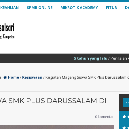
 KEAHLIAN
SPMB ONLINE
MIKROTIK ACADEMY
FITUR
D
5 tahun yang lalu
/ Penilaian Akhir Semester (PAS) Ga
 :
Home
/
Kesiswaan
/
Kegiatan Magang Siswa SMK Plus Darussalam d
WA SMK PLUS DARUSSALAM DI
0 komentar