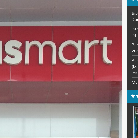
Sis
Dar
Pen
Pel
Pen
202
Pe
(Ma
Jem
Me