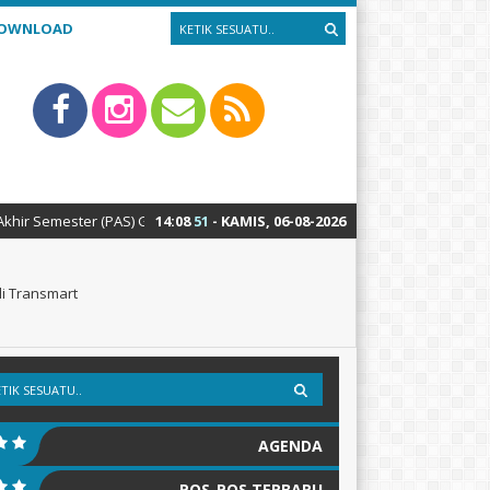
OWNLOAD
njil akan dilaksanakan mulai tanggal 2 s/d 8 Desember 2020 secara Onlin
14
:
08
52
- KAMIS, 06-08-2026
i Transmart
AGENDA
POS-POS TERBARU