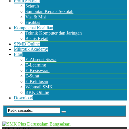
Profil Sekolah
Sejarah
Sambutan Kepala Sekolah
Visi & Misi
Fasilitas
Kompetensi Keahlian
Teknik Komputer dan Jaringan
Bisnis Retail
SPMB Online
Mikrotik Academy
Fitur
E-Absensi Siswa
E-Learning
E-Kesiswaan
E-Surat
E-Kelulusan
Webmail SMK
BKK Online
Download