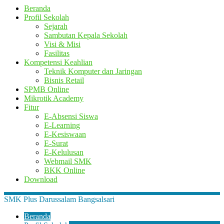
Beranda
Profil Sekolah
Sejarah
Sambutan Kepala Sekolah
Visi & Misi
Fasilitas
Kompetensi Keahlian
Teknik Komputer dan Jaringan
Bisnis Retail
SPMB Online
Mikrotik Academy
Fitur
E-Absensi Siswa
E-Learning
E-Kesiswaan
E-Surat
E-Kelulusan
Webmail SMK
BKK Online
Download
SMK Plus Darussalam Bangsalsari
Beranda