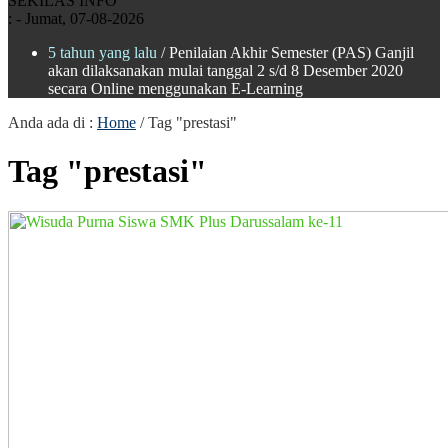
SEKILAS INFO
:
- Jumat, 07-08-2026
5 tahun yang lalu
/ Penilaian Akhir Semester (PAS) Ganjil
akan dilaksanakan mulai tanggal 2 s/d 8 Desember 2020
secara Online menggunakan E-Learning
Anda ada di :
Home
/
Tag "prestasi"
Tag "prestasi"